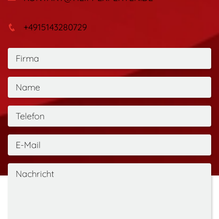
+4915143280729