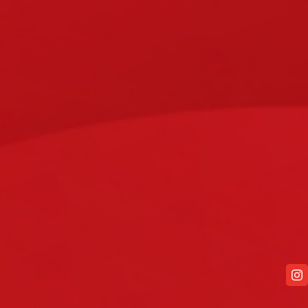
UNSERE VORTEILE
Mit unserer Spezialisierung auf ALU-
Systemlösungen, bieten wir Ihnen:
HOME
TERASSENÜBERDACHUNG
FESTPREISE
"KLASSIK"-SERIE
Bei uns haben Sie von Anfang an
finanzielle Sicherheit - für jedes Projekt
"PREMIUM"-SERIE
erstellen wir Ihr persönliches Angebot zum
Festpreis.
ALLWETTERSCHUTZ