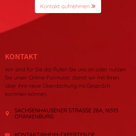
Kontakt aufnehmen
KONTAKT
Wir sind für Sie da! Rufen Sie uns an oder nutzen
Sie unser Online-Formular, damit wir mit Ihren
über Ihre neue Überdachung ins Gespräch
kommen können.
SACHSENHAUSENER STRASSE 28A
, 16515
ORANIENBURG
KONTAKT@HEIM-EXPERTEN.DE