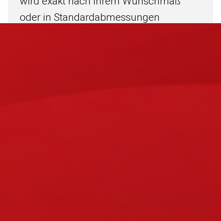
wird exakt nach Ihrem Wunschmaß
oder in Standardabmessungen
geliefert.
Mehr erfahren