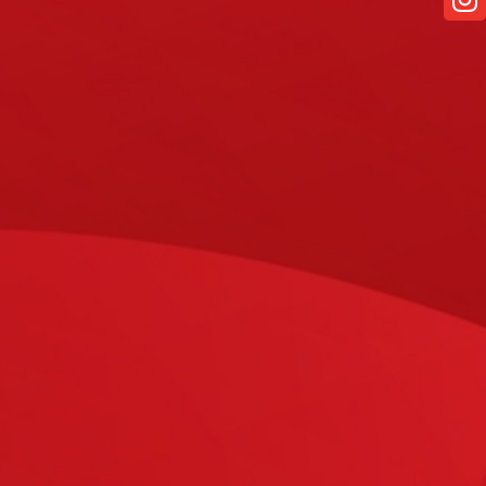
n Herangehensweise sichern wir
 Vorteile zu:
FULL SERVICE
Ob unverbindliche Beratung, konkrete
Planung oder fachliche Inbetriebnahme