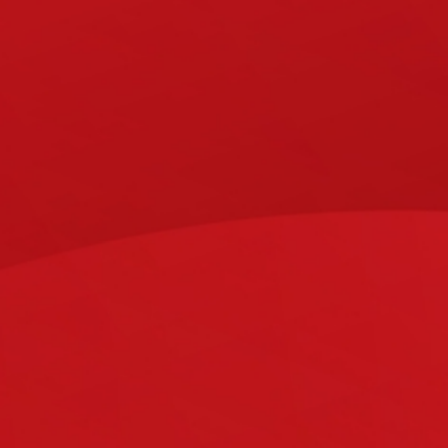
UNSERE VORTEILE
uf PV-Anlagen und Überdachungen und unserer kreative
ivater, gewerblicher oder öffentlicher Kunde zahlreiche
SCHNELLER AUFBAU
Wir sind ein eingespieltes Team und
setzen gemeinsam mit unseren