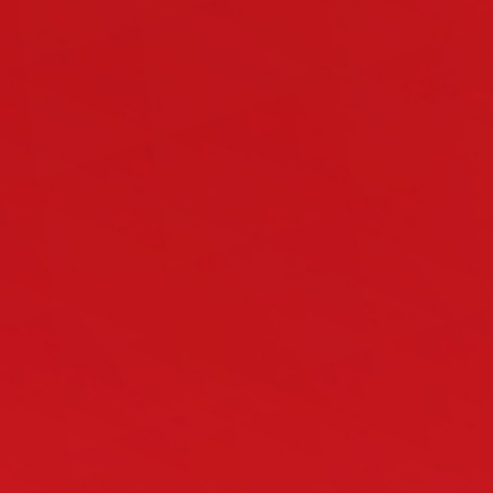
Partnern Ihre Solaranlage oder
Überdachung schnell um.
WIR FREUEN
Bei den Heim-Experten müs
Wartezeiten oder ständig
Team ist bestens mit Ihrem