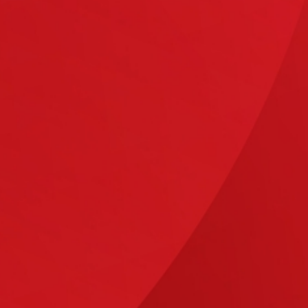
- bei uns erhalten Sie jeden Service aus
einer Hand.
 UNS AUF SIE!
sen Sie keine unnötigen Formalitäten, lange
 wechselnde Ansprechpartner fürchten. Unser
 Projekt vertraut und jederzeit für Sie