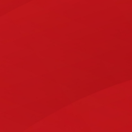
Mit unserer Spezialisierung a
Ihnen als pr
FESTPREISE
Bei uns haben Sie von Anfang an
finanzielle Sicherheit - für jedes Projekt