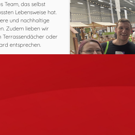
es Team, das selbst
ussten Lebensweise hat.
bere und nachhaltige
n. Zudem lieben wir
m Terrassendächer oder
ard entsprechen.
 unseren Kunden auf
tzen", sondern
zu Ihrer Immobilie und
gt? Nehmen Sie Kontakt