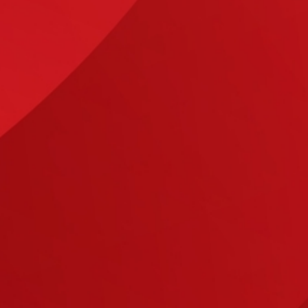
artner eben, nicht bloß als bezahlter
tsweise oder Ihre persönlichen Vorteile mit
zu erfahren, zögern Sie nicht und sprechen Sie
n uns darauf, Sie für das Thema Energiewende