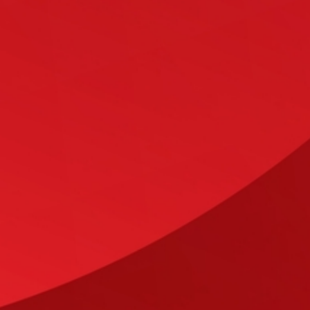
ansprechbar - als echter P
Dienstleister.
Um mehr über unsere Arbei
einer modernen PV-Anlage 
uns einfach an! Wir freue
begeistern zu können.
Kontakt aufnehmen